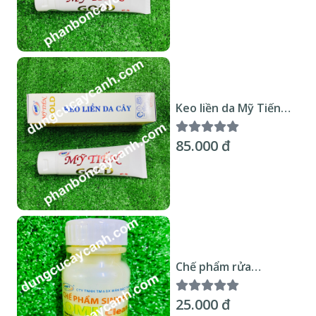
Keo liền da Mỹ Tiến
Tip 90gr
85.000 đ
Chế phẩm rửa
cành,rong rêu Omi
clean 100ml
25.000 đ