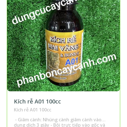
Kích rễ A01 100cc
Kích rễ A01 100cc
- Giâm cành: Nhúng cành giâm cành vào
dung dịch 3 giây - Bôi trực tiếp vào gốc và