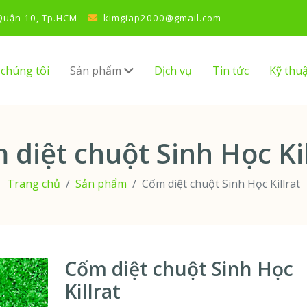
 Quận 10, Tp.HCM
kimgiap2000@gmail.com
 chúng tôi
Sản phẩm
Dịch vụ
Tin tức
Kỹ thuậ
 diệt chuột Sinh Học Kil
Trang chủ
Sản phẩm
Cốm diệt chuột Sinh Học Killrat
Cốm diệt chuột Sinh Học
Killrat