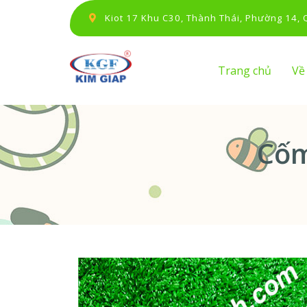
Kiot 17 Khu C30, Thành Thái, Phường 14,
Trang chủ
Về
Cốm