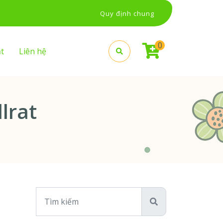
Quy định chung
0
t
Liên hệ
lrat