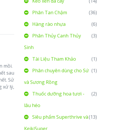
Keo liền da cây
(14)
Phân Tan Chậm
(36)
Hàng rào nhựa
(6)
Phân Thủy Canh Thủy
(3)
Sinh
Tài Liệu Tham Khảo
(1)
n mồi.
Phân chuyên dùng cho Sứ
(1)
hết sau
hết. Sử
và Sương Rồng
 xử lý,
Thuốc dưỡng hoa tươi -
(2)
lâu héo
Siêu phẩm Superthrive và
(13)
KeikiSuper