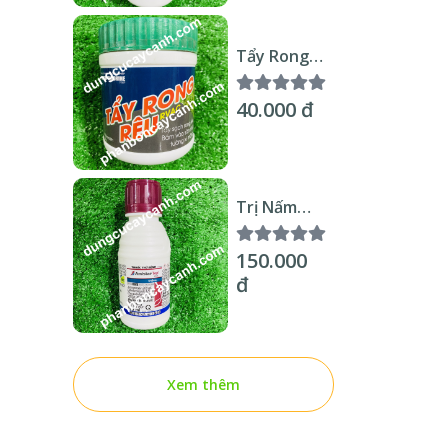
Tẩy Rong
Rêu RVAC
250gr
40.000 đ
Trị Nấm
Amistar
Top 100ml
150.000
đ
Xem thêm