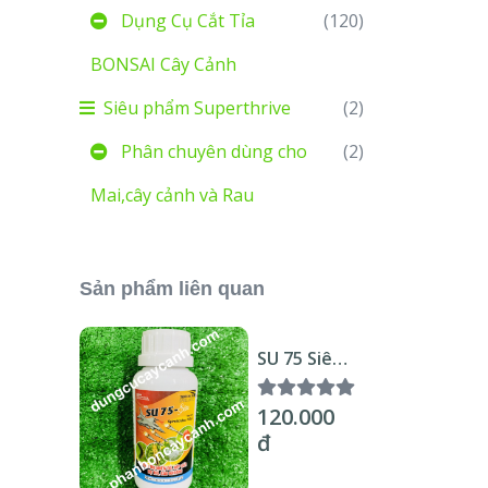
Dụng Cụ Cắt Tỉa
(120)
BONSAI Cây Cảnh
Siêu phẩm Superthrive
(2)
Phân chuyên dùng cho
(2)
Mai,cây cảnh và Rau
Sản phẩm liên quan
SU 75 Siêu
trị Nhện
Đỏ, Bọ Trĩ,
120.000
Rệp sáp,
đ
Sâu Rầy
240ml